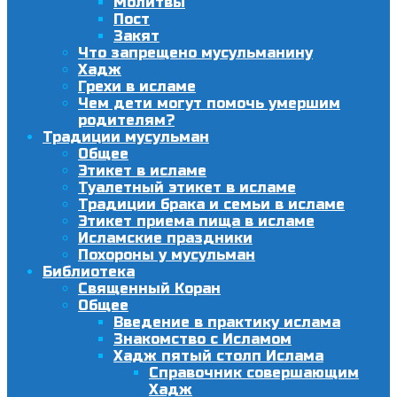
Молитвы
Пост
Закят
Что запрещено мусульманину
Хадж
Грехи в исламе
Чем дети могут помочь умершим
родителям?
Традиции мусульман
Общее
Этикет в исламе
Туалетный этикет в исламе
Традиции брака и семьи в исламе
Этикет приема пища в исламе
Исламские праздники
Похороны у мусульман
Библиотека
Священный Коран
Общее
Введение в практику ислама
Знакомство с Исламом
Хадж пятый столп Ислама
Справочник совершающим
Хадж