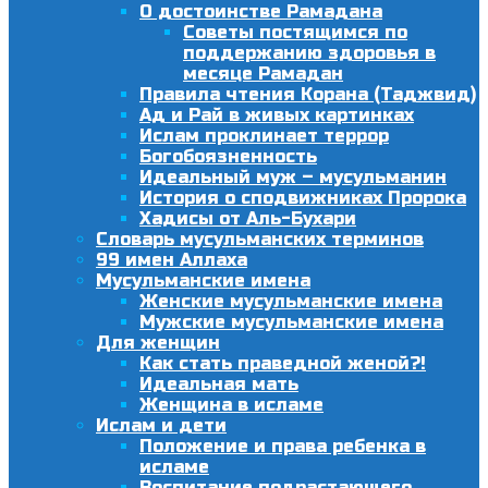
О достоинстве Рамадана
Советы постящимся по
поддержанию здоровья в
месяце Рамадан
Правила чтения Корана (Таджвид)
Ад и Рай в живых картинках
Ислам проклинает террор
Богобоязненность
Идеальный муж – мусульманин
История о сподвижниках Пророка
Хадисы от Аль-Бухари
Словарь мусульманских терминов
99 имен Аллаха
Мусульманские имена
Женские мусульманские имена
Мужские мусульманские имена
Для женщин
Как стать праведной женой?!
Идеальная мать
Женщина в исламе
Ислам и дети
Положение и права ребенка в
исламе
Воспитание подрастающего