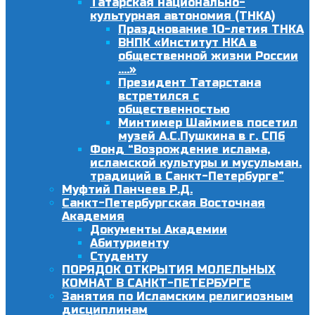
Татарская национально-
культурная автономия (ТНКА)
Празднование 10-летия ТНКА
ВНПК «Институт НКА в
общественной жизни России
….»
Президент Татарстана
встретился с
общественностью
Минтимер Шаймиев посетил
музей А.С.Пушкина в г. СПб
Фонд “Возрождение ислама,
исламской культуры и мусульман.
традиций в Санкт-Петербурге”
Муфтий Панчеев Р.Д.
Санкт-Петербургская Восточная
Академия
Документы Академии
Абитуриенту
Студенту
ПОРЯДОК ОТКРЫТИЯ МОЛЕЛЬНЫХ
КОМНАТ В САНКТ-ПЕТЕРБУРГЕ
Занятия по Исламским религиозным
дисциплинам