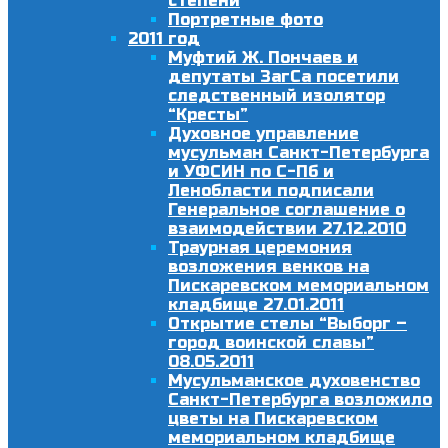
степени
Портретные фото
2011 год
Муфтий Ж. Пончаев и
депутаты ЗагСа посетили
следственный изолятор
“Кресты”
Духовное управление
мусульман Санкт-Петербурга
и УФСИН по С-Пб и
Ленобласти подписали
Генеральное соглашение о
взаимодействии 27.12.2010
Траурная церемония
возложения венков на
Пискаревском мемориальном
кладбище 27.01.2011
Открытие стелы “Выборг –
город воинской славы”
08.05.2011
Мусульманское духовенство
Санкт-Петербурга возложило
цветы на Пискаревском
мемориальном кладбище