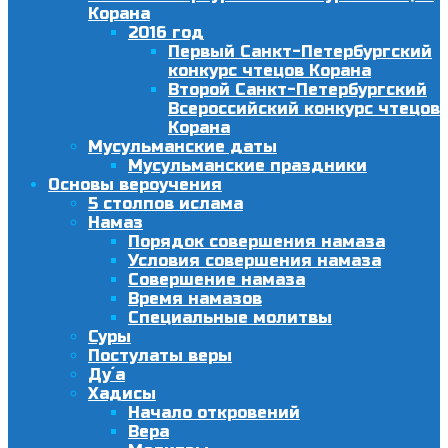
Корана
2016 год
Первый Санкт-Петербургский
конкурс чтецов Корана
Второй Санкт-Петербургский
Всероссийский конкурс чтецов
Корана
Мусульманские даты
Мусульманские праздники
Основы вероучения
5 столпов ислама
Намаз
Порядок совершения намаза
Условия совершения намаза
Совершение намаза
Время намазов
Специальные молитвы
Суры
Постулаты веры
Ду´а
Хадисы
Начало откровений
Вера