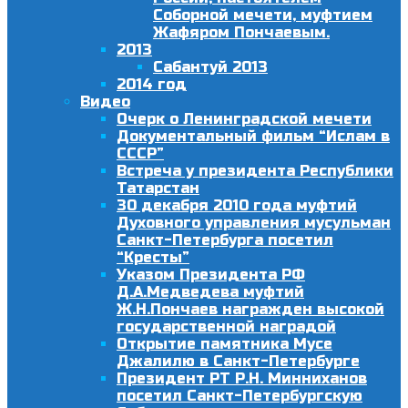
Соборной мечети, муфтием
Жафяром Пончаевым.
2013
Сабантуй 2013
2014 год
Видео
Очерк о Ленинградской мечети
Документальный фильм “Ислам в
СССР”
Встреча у президента Республики
Татарстан
30 декабря 2010 года муфтий
Духовного управления мусульман
Санкт-Петербурга посетил
“Кресты”
Указом Президента РФ
Д.А.Медведева муфтий
Ж.Н.Пончаев награжден высокой
государственной наградой
Открытие памятника Мусе
Джалилю в Санкт-Петербурге
Президент РТ Р.Н. Минниханов
посетил Санкт-Петербургскую