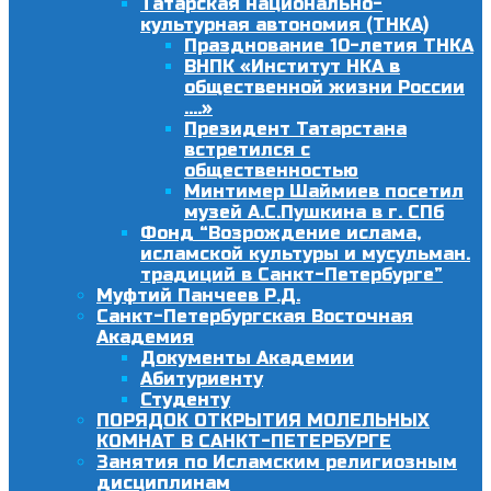
Татарская национально-
культурная автономия (ТНКА)
Празднование 10-летия ТНКА
ВНПК «Институт НКА в
общественной жизни России
….»
Президент Татарстана
встретился с
общественностью
Минтимер Шаймиев посетил
музей А.С.Пушкина в г. СПб
Фонд “Возрождение ислама,
исламской культуры и мусульман.
традиций в Санкт-Петербурге”
Муфтий Панчеев Р.Д.
Санкт-Петербургская Восточная
Академия
Документы Академии
Абитуриенту
Студенту
ПОРЯДОК ОТКРЫТИЯ МОЛЕЛЬНЫХ
КОМНАТ В САНКТ-ПЕТЕРБУРГЕ
Занятия по Исламским религиозным
дисциплинам