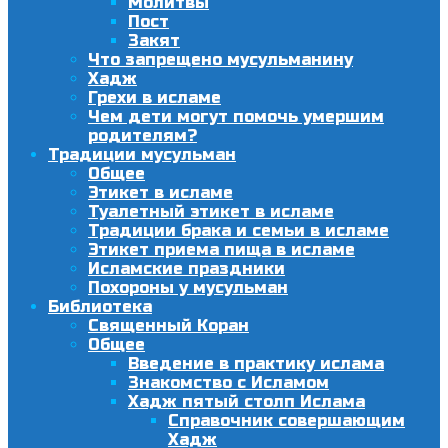
Молитвы
Пост
Закят
Что запрещено мусульманину
Хадж
Грехи в исламе
Чем дети могут помочь умершим
родителям?
Традиции мусульман
Общее
Этикет в исламе
Туалетный этикет в исламе
Традиции брака и семьи в исламе
Этикет приема пища в исламе
Исламские праздники
Похороны у мусульман
Библиотека
Священный Коран
Общее
Введение в практику ислама
Знакомство с Исламом
Хадж пятый столп Ислама
Справочник совершающим
Хадж