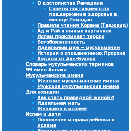
О достоинстве Рамадана
Советы постящимся по
поддержанию здоровья в
месяце Рамадан
Правила чтения Корана (Таджвид)
Ад и Рай в живых картинках
Ислам проклинает террор
Богобоязненность
Идеальный муж – мусульманин
История о сподвижниках Пророка
Хадисы от Аль-Бухари
Словарь мусульманских терминов
99 имен Аллаха
Мусульманские имена
Женские мусульманские имена
Мужские мусульманские имена
Для женщин
Как стать праведной женой?!
Идеальная мать
Женщина в исламе
Ислам и дети
Положение и права ребенка в
исламе
Воспитание подрастающего