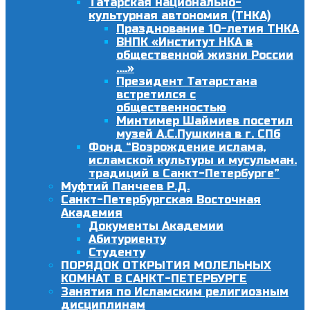
Татарская национально-
культурная автономия (ТНКА)
Празднование 10-летия ТНКА
ВНПК «Институт НКА в
общественной жизни России
….»
Президент Татарстана
встретился с
общественностью
Минтимер Шаймиев посетил
музей А.С.Пушкина в г. СПб
Фонд “Возрождение ислама,
исламской культуры и мусульман.
традиций в Санкт-Петербурге”
Муфтий Панчеев Р.Д.
Санкт-Петербургская Восточная
Академия
Документы Академии
Абитуриенту
Студенту
ПОРЯДОК ОТКРЫТИЯ МОЛЕЛЬНЫХ
КОМНАТ В САНКТ-ПЕТЕРБУРГЕ
Занятия по Исламским религиозным
дисциплинам