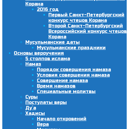
Корана
2016 год
Первый Санкт-Петербургский
конкурс чтецов Корана
Второй Санкт-Петербургский
Всероссийский конкурс чтецов
Корана
Мусульманские даты
Мусульманские праздники
Основы вероучения
5 столпов ислама
Намаз
Порядок совершения намаза
Условия совершения намаза
Совершение намаза
Время намазов
Специальные молитвы
Суры
Постулаты веры
Ду´а
Хадисы
Начало откровений
Вера