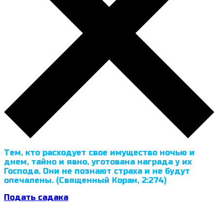
Тем, кто расходует свое имущество ночью и
днем, тайно и явно, уготована награда у их
Господа. Они не познают страха и не будут
опечалены. (Священный Коран, 2:274)
Подать садака