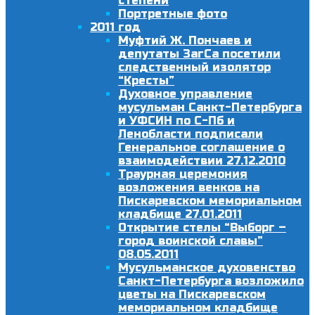
степени
Портретные фото
2011 год
Муфтий Ж. Пончаев и
депутаты ЗагСа посетили
следственный изолятор
“Кресты”
Духовное управление
мусульман Санкт-Петербурга
и УФСИН по С-Пб и
Ленобласти подписали
Генеральное соглашение о
взаимодействии 27.12.2010
Траурная церемония
возложения венков на
Пискаревском мемориальном
кладбище 27.01.2011
Открытие стелы “Выборг –
город воинской славы”
08.05.2011
Мусульманское духовенство
Санкт-Петербурга возложило
цветы на Пискаревском
мемориальном кладбище