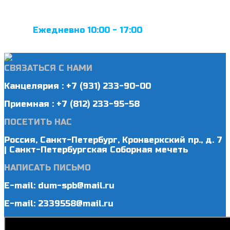
Ежедневно 10:00 - 17:00
СВЯЗАТЬСЯ С НАМИ
Канцелярия : +7 (931) 233-90-00
Приемная : +7 (812) 233-95-58
ПОСЕТИТЬ НАС
Россия, Санкт-Петербург, Кронверкский пр., д. 7
| Санкт-Петербургская Соборная мечеть
НАПИСАТЬ ПИСЬМО
E-mail: dum-spb@mail.ru
E-mail: 2339558@mail.ru