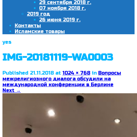
29 сентября 2018 г.
07 ноября 2018 г.
2019 год
26 июня 2019 г.
Контакты
Исламские товары
yes
IMG-20181119-WA0003
Published
21.11.2018
at
1024 × 768
in
Вопросы
межрелигиозного диалога обсудили на
международной конференции в Берлине
Next
→