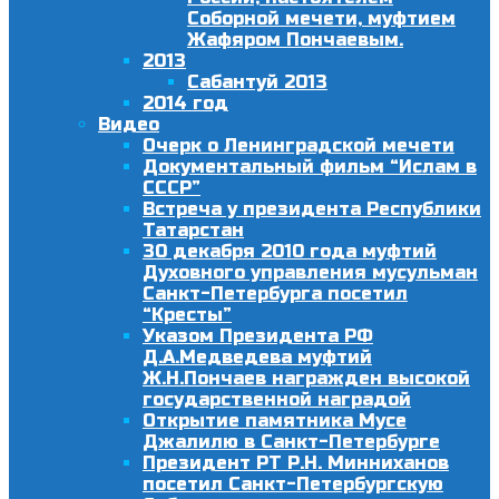
Соборной мечети, муфтием
Жафяром Пончаевым.
2013
Сабантуй 2013
2014 год
Видео
Очерк о Ленинградской мечети
Документальный фильм “Ислам в
СССР”
Встреча у президента Республики
Татарстан
30 декабря 2010 года муфтий
Духовного управления мусульман
Санкт-Петербурга посетил
“Кресты”
Указом Президента РФ
Д.А.Медведева муфтий
Ж.Н.Пончаев награжден высокой
государственной наградой
Открытие памятника Мусе
Джалилю в Санкт-Петербурге
Президент РТ Р.Н. Минниханов
посетил Санкт-Петербургскую