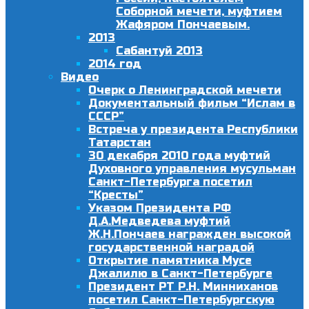
Соборной мечети, муфтием
Жафяром Пончаевым.
2013
Сабантуй 2013
2014 год
Видео
Очерк о Ленинградской мечети
Документальный фильм “Ислам в
СССР”
Встреча у президента Республики
Татарстан
30 декабря 2010 года муфтий
Духовного управления мусульман
Санкт-Петербурга посетил
“Кресты”
Указом Президента РФ
Д.А.Медведева муфтий
Ж.Н.Пончаев награжден высокой
государственной наградой
Открытие памятника Мусе
Джалилю в Санкт-Петербурге
Президент РТ Р.Н. Минниханов
посетил Санкт-Петербургскую