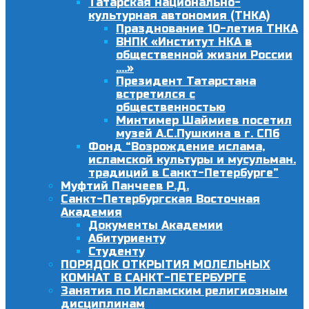
Татарская национально-
культурная автономия (ТНКА)
Празднование 10-летия ТНКА
ВНПК «Институт НКА в
общественной жизни России
….»
Президент Татарстана
встретился с
общественностью
Минтимер Шаймиев посетил
музей А.С.Пушкина в г. СПб
Фонд “Возрождение ислама,
исламской культуры и мусульман.
традиций в Санкт-Петербурге”
Муфтий Панчеев Р.Д.
Санкт-Петербургская Восточная
Академия
Документы Академии
Абитуриенту
Студенту
ПОРЯДОК ОТКРЫТИЯ МОЛЕЛЬНЫХ
КОМНАТ В САНКТ-ПЕТЕРБУРГЕ
Занятия по Исламским религиозным
дисциплинам