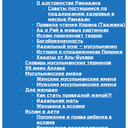
О достоинстве Рамадана
Советы постящимся по
поддержанию здоровья в
месяце Рамадан
Правила чтения Корана (Таджвид)
Ад и Рай в живых картинках
Ислам проклинает террор
Богобоязненность
Идеальный муж – мусульманин
История о сподвижниках Пророка
Хадисы от Аль-Бухари
Словарь мусульманских терминов
99 имен Аллаха
Мусульманские имена
Женские мусульманские имена
Мужские мусульманские имена
Для женщин
Как стать праведной женой?!
Идеальная мать
Женщина в исламе
Ислам и дети
Положение и права ребенка в
исламе
Воспитание подрастающего