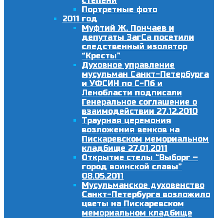
степени
Портретные фото
2011 год
Муфтий Ж. Пончаев и
депутаты ЗагСа посетили
следственный изолятор
“Кресты”
Духовное управление
мусульман Санкт-Петербурга
и УФСИН по С-Пб и
Ленобласти подписали
Генеральное соглашение о
взаимодействии 27.12.2010
Траурная церемония
возложения венков на
Пискаревском мемориальном
кладбище 27.01.2011
Открытие стелы “Выборг –
город воинской славы”
08.05.2011
Мусульманское духовенство
Санкт-Петербурга возложило
цветы на Пискаревском
мемориальном кладбище