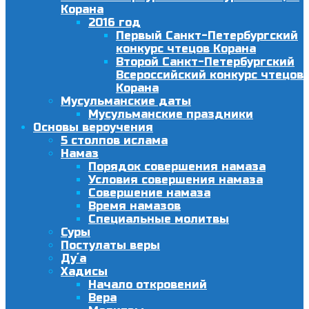
Корана
2016 год
Первый Санкт-Петербургский
конкурс чтецов Корана
Второй Санкт-Петербургский
Всероссийский конкурс чтецов
Корана
Мусульманские даты
Мусульманские праздники
Основы вероучения
5 столпов ислама
Намаз
Порядок совершения намаза
Условия совершения намаза
Совершение намаза
Время намазов
Специальные молитвы
Суры
Постулаты веры
Ду´а
Хадисы
Начало откровений
Вера