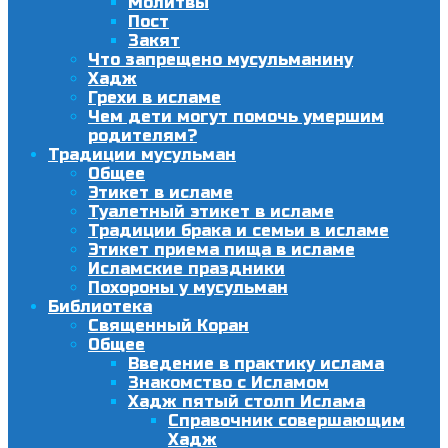
Молитвы
Пост
Закят
Что запрещено мусульманину
Хадж
Грехи в исламе
Чем дети могут помочь умершим
родителям?
Традиции мусульман
Общее
Этикет в исламе
Туалетный этикет в исламе
Традиции брака и семьи в исламе
Этикет приема пища в исламе
Исламские праздники
Похороны у мусульман
Библиотека
Священный Коран
Общее
Введение в практику ислама
Знакомство с Исламом
Хадж пятый столп Ислама
Справочник совершающим
Хадж