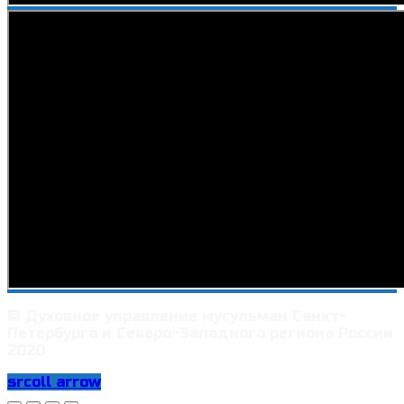
© Духовное управление мусульман Санкт-
Петербурга и Северо-Западного региона России
2020
srcoll arrow