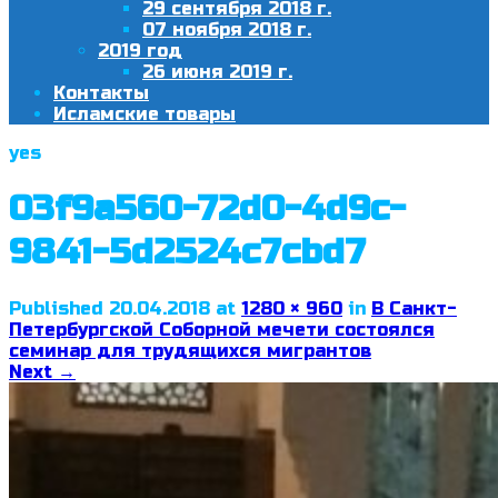
29 сентября 2018 г.
07 ноября 2018 г.
2019 год
26 июня 2019 г.
Контакты
Исламские товары
yes
03f9a560-72d0-4d9c-
9841-5d2524c7cbd7
Published
20.04.2018
at
1280 × 960
in
В Санкт-
Петербургской Соборной мечети состоялся
семинар для трудящихся мигрантов
Next
→