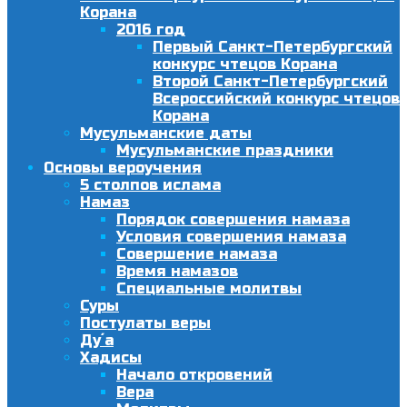
Корана
2016 год
Первый Санкт-Петербургский
конкурс чтецов Корана
Второй Санкт-Петербургский
Всероссийский конкурс чтецов
Корана
Мусульманские даты
Мусульманские праздники
Основы вероучения
5 столпов ислама
Намаз
Порядок совершения намаза
Условия совершения намаза
Совершение намаза
Время намазов
Специальные молитвы
Суры
Постулаты веры
Ду´а
Хадисы
Начало откровений
Вера