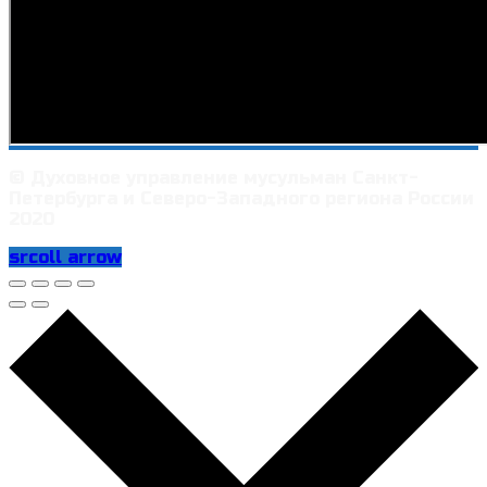
© Духовное управление мусульман Санкт-
Петербурга и Северо-Западного региона России
2020
srcoll arrow