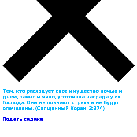
Тем, кто расходует свое имущество ночью и
днем, тайно и явно, уготована награда у их
Господа. Они не познают страха и не будут
опечалены. (Священный Коран, 2:274)
Подать садака