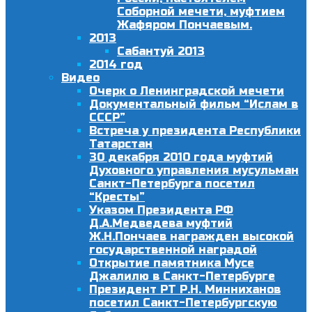
Соборной мечети, муфтием
Жафяром Пончаевым.
2013
Сабантуй 2013
2014 год
Видео
Очерк о Ленинградской мечети
Документальный фильм “Ислам в
СССР”
Встреча у президента Республики
Татарстан
30 декабря 2010 года муфтий
Духовного управления мусульман
Санкт-Петербурга посетил
“Кресты”
Указом Президента РФ
Д.А.Медведева муфтий
Ж.Н.Пончаев награжден высокой
государственной наградой
Открытие памятника Мусе
Джалилю в Санкт-Петербурге
Президент РТ Р.Н. Минниханов
посетил Санкт-Петербургскую