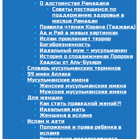
О достоинстве Рамадана
Советы постящимся по
поддержанию здоровья в
месяце Рамадан
Правила чтения Корана (Таджвид)
Ад и Рай в живых картинках
Ислам проклинает террор
Богобоязненность
Идеальный муж – мусульманин
История о сподвижниках Пророка
Хадисы от Аль-Бухари
Словарь мусульманских терминов
99 имен Аллаха
Мусульманские имена
Женские мусульманские имена
Мужские мусульманские имена
Для женщин
Как стать праведной женой?!
Идеальная мать
Женщина в исламе
Ислам и дети
Положение и права ребенка в
исламе
Воспитание подрастающего