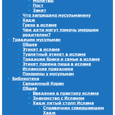
Молитвы
Пост
Закят
Что запрещено мусульманину
Хадж
Грехи в исламе
Чем дети могут помочь умершим
родителям?
Традиции мусульман
Общее
Этикет в исламе
Туалетный этикет в исламе
Традиции брака и семьи в исламе
Этикет приема пища в исламе
Исламские праздники
Похороны у мусульман
Библиотека
Священный Коран
Общее
Введение в практику ислама
Знакомство с Исламом
Хадж пятый столп Ислама
Справочник совершающим
Хадж