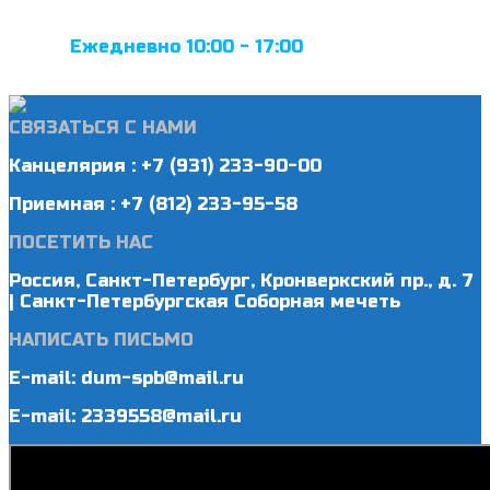
Ежедневно 10:00 - 17:00
СВЯЗАТЬСЯ С НАМИ
Канцелярия : +7 (931) 233-90-00
Приемная : +7 (812) 233-95-58
ПОСЕТИТЬ НАС
Россия, Санкт-Петербург, Кронверкский пр., д. 7
| Санкт-Петербургская Соборная мечеть
НАПИСАТЬ ПИСЬМО
E-mail: dum-spb@mail.ru
E-mail: 2339558@mail.ru