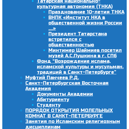
Татарская национально-
культурная автономия (ТНКА)
Празднование 10-летия ТНКА
ВНПК «Институт НКА в
общественной жизни России
….»
Президент Татарстана
встретился с
общественностью
Минтимер Шаймиев посетил
музей А.С.Пушкина в г. СПб
Фонд “Возрождение ислама,
исламской культуры и мусульман.
традиций в Санкт-Петербурге”
Муфтий Панчеев Р.Д.
Санкт-Петербургская Восточная
Академия
Документы Академии
Абитуриенту
Студенту
ПОРЯДОК ОТКРЫТИЯ МОЛЕЛЬНЫХ
КОМНАТ В САНКТ-ПЕТЕРБУРГЕ
Занятия по Исламским религиозным
дисциплинам