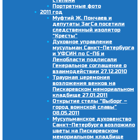
степени
Портретные фото
2011 год
Муфтий Ж. Пончаев и
депутаты ЗагСа посетили
следственный изолятор
“Кресты”
Духовное управление
мусульман Санкт-Петербурга
и УФСИН по С-Пб и
Ленобласти подписали
Генеральное соглашение о
взаимодействии 27.12.2010
Траурная церемония
возложения венков на
Пискаревском мемориальном
кладбище 27.01.2011
Открытие стелы “Выборг –
город воинской славы”
08.05.2011
Мусульманское духовенство
Санкт-Петербурга возложило
цветы на Пискаревском
мемориальном кладбище