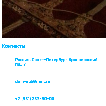
Контакты
Россия, Санкт-Петербург Кронверкский
пр., 7
dum-spb@mail.ru
+7 (931) 233-90-00