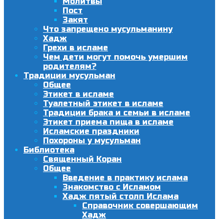
Молитвы
Пост
Закят
Что запрещено мусульманину
Хадж
Грехи в исламе
Чем дети могут помочь умершим
родителям?
Традиции мусульман
Общее
Этикет в исламе
Туалетный этикет в исламе
Традиции брака и семьи в исламе
Этикет приема пища в исламе
Исламские праздники
Похороны у мусульман
Библиотека
Священный Коран
Общее
Введение в практику ислама
Знакомство с Исламом
Хадж пятый столп Ислама
Справочник совершающим
Хадж