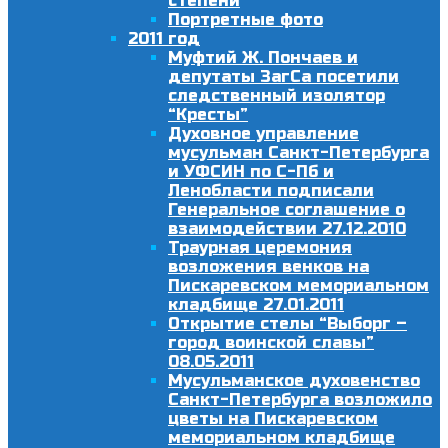
степени
Портретные фото
2011 год
Муфтий Ж. Пончаев и
депутаты ЗагСа посетили
следственный изолятор
“Кресты”
Духовное управление
мусульман Санкт-Петербурга
и УФСИН по С-Пб и
Ленобласти подписали
Генеральное соглашение о
взаимодействии 27.12.2010
Траурная церемония
возложения венков на
Пискаревском мемориальном
кладбище 27.01.2011
Открытие стелы “Выборг –
город воинской славы”
08.05.2011
Мусульманское духовенство
Санкт-Петербурга возложило
цветы на Пискаревском
мемориальном кладбище