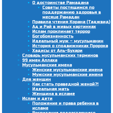
О достоинстве Рамадана
Советы постящимся по
поддержанию здоровья в
месяце Рамадан
Правила чтения Корана (Таджвид)
Ад и Рай в живых картинках
Ислам проклинает террор
Богобоязненность
Идеальный муж – мусульманин
История о сподвижниках Пророка
Хадисы от Аль-Бухари
Словарь мусульманских терминов
99 имен Аллаха
Мусульманские имена
Женские мусульманские имена
Мужские мусульманские имена
Для женщин
Как стать праведной женой?!
Идеальная мать
Женщина в исламе
Ислам и дети
Положение и права ребенка в
исламе
Воспитание подрастающего