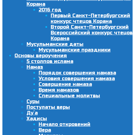
Корана
2016 год
Первый Санкт-Петербургский
конкурс чтецов Корана
Второй Санкт-Петербургский
Всероссийский конкурс чтецов
Корана
Мусульманские даты
Мусульманские праздники
Основы вероучения
5 столпов ислама
Намаз
Порядок совершения намаза
Условия совершения намаза
Совершение намаза
Время намазов
Специальные молитвы
Суры
Постулаты веры
Ду´а
Хадисы
Начало откровений
Вера