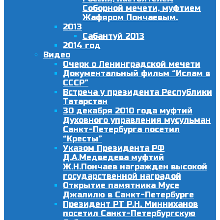
Соборной мечети, муфтием
Жафяром Пончаевым.
2013
Сабантуй 2013
2014 год
Видео
Очерк о Ленинградской мечети
Документальный фильм “Ислам в
СССР”
Встреча у президента Республики
Татарстан
30 декабря 2010 года муфтий
Духовного управления мусульман
Санкт-Петербурга посетил
“Кресты”
Указом Президента РФ
Д.А.Медведева муфтий
Ж.Н.Пончаев награжден высокой
государственной наградой
Открытие памятника Мусе
Джалилю в Санкт-Петербурге
Президент РТ Р.Н. Минниханов
посетил Санкт-Петербургскую