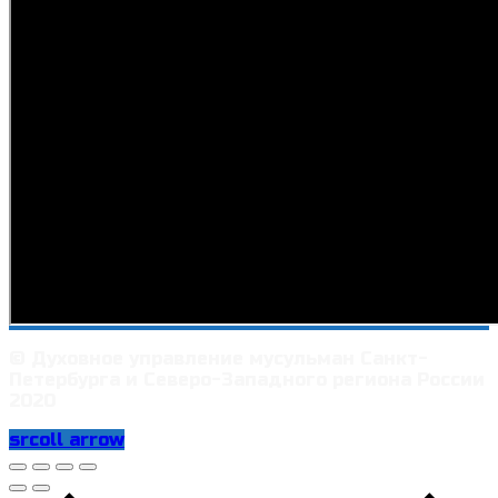
© Духовное управление мусульман Санкт-
Петербурга и Северо-Западного региона России
2020
srcoll arrow