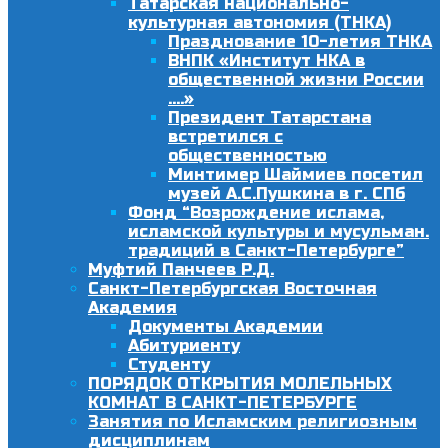
Татарская национально-
культурная автономия (ТНКА)
Празднование 10-летия ТНКА
ВНПК «Институт НКА в
общественной жизни России
….»
Президент Татарстана
встретился с
общественностью
Минтимер Шаймиев посетил
музей А.С.Пушкина в г. СПб
Фонд “Возрождение ислама,
исламской культуры и мусульман.
традиций в Санкт-Петербурге”
Муфтий Панчеев Р.Д.
Санкт-Петербургская Восточная
Академия
Документы Академии
Абитуриенту
Студенту
ПОРЯДОК ОТКРЫТИЯ МОЛЕЛЬНЫХ
КОМНАТ В САНКТ-ПЕТЕРБУРГЕ
Занятия по Исламским религиозным
дисциплинам