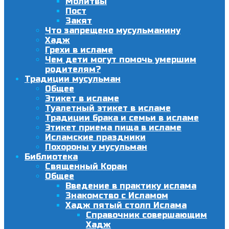
Молитвы
Пост
Закят
Что запрещено мусульманину
Хадж
Грехи в исламе
Чем дети могут помочь умершим
родителям?
Традиции мусульман
Общее
Этикет в исламе
Туалетный этикет в исламе
Традиции брака и семьи в исламе
Этикет приема пища в исламе
Исламские праздники
Похороны у мусульман
Библиотека
Священный Коран
Общее
Введение в практику ислама
Знакомство с Исламом
Хадж пятый столп Ислама
Справочник совершающим
Хадж