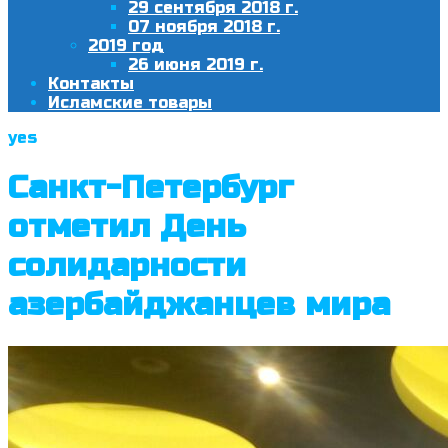
29 сентября 2018 г.
07 ноября 2018 г.
2019 год
26 июня 2019 г.
Контакты
Исламские товары
yes
Санкт-Петербург
отметил День
солидарности
азербайджанцев мира