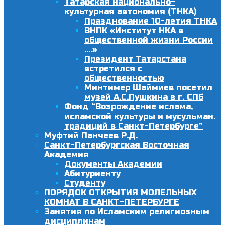
Татарская национально-
культурная автономия (ТНКА)
Празднование 10-летия ТНКА
ВНПК «Институт НКА в
общественной жизни России
….»
Президент Татарстана
встретился с
общественностью
Минтимер Шаймиев посетил
музей А.С.Пушкина в г. СПб
Фонд “Возрождение ислама,
исламской культуры и мусульман.
традиций в Санкт-Петербурге”
Муфтий Панчеев Р.Д.
Санкт-Петербургская Восточная
Академия
Документы Академии
Абитуриенту
Студенту
ПОРЯДОК ОТКРЫТИЯ МОЛЕЛЬНЫХ
КОМНАТ В САНКТ-ПЕТЕРБУРГЕ
Занятия по Исламским религиозным
дисциплинам