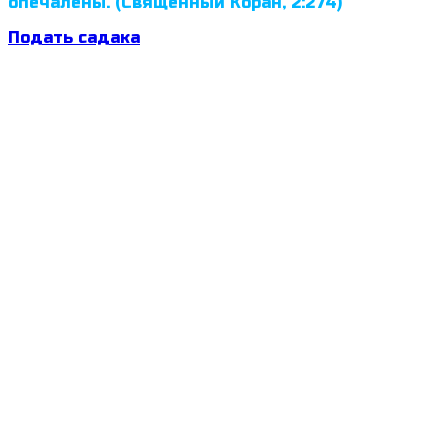
опечалены. (Священный Коран, 2:274)
Подать садака