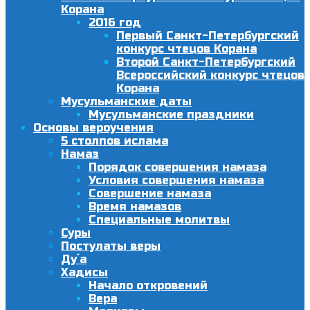
Корана
2016 год
Первый Санкт-Петербургский
конкурс чтецов Корана
Второй Санкт-Петербургский
Всероссийский конкурс чтецов
Корана
Мусульманские даты
Мусульманские праздники
Основы вероучения
5 столпов ислама
Намаз
Порядок совершения намаза
Условия совершения намаза
Совершение намаза
Время намазов
Специальные молитвы
Суры
Постулаты веры
Ду´а
Хадисы
Начало откровений
Вера