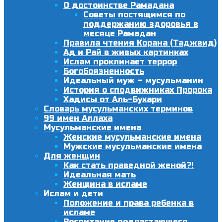
О достоинстве Рамадана
Советы постящимся по
поддержанию здоровья в
месяце Рамадан
Правила чтения Корана (Таджвид)
Ад и Рай в живых картинках
Ислам проклинает террор
Богобоязненность
Идеальный муж – мусульманин
История о сподвижниках Пророка
Хадисы от Аль-Бухари
Словарь мусульманских терминов
99 имен Аллаха
Мусульманские имена
Женские мусульманские имена
Мужские мусульманские имена
Для женщин
Как стать праведной женой?!
Идеальная мать
Женщина в исламе
Ислам и дети
Положение и права ребенка в
исламе
Воспитание подрастающего