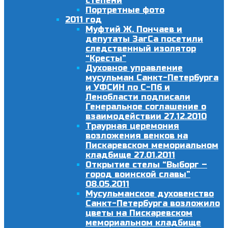
степени
Портретные фото
2011 год
Муфтий Ж. Пончаев и
депутаты ЗагСа посетили
следственный изолятор
“Кресты”
Духовное управление
мусульман Санкт-Петербурга
и УФСИН по С-Пб и
Ленобласти подписали
Генеральное соглашение о
взаимодействии 27.12.2010
Траурная церемония
возложения венков на
Пискаревском мемориальном
кладбище 27.01.2011
Открытие стелы “Выборг –
город воинской славы”
08.05.2011
Мусульманское духовенство
Санкт-Петербурга возложило
цветы на Пискаревском
мемориальном кладбище