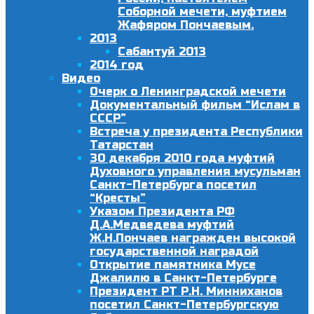
Соборной мечети, муфтием
Жафяром Пончаевым.
2013
Сабантуй 2013
2014 год
Видео
Очерк о Ленинградской мечети
Документальный фильм “Ислам в
СССР”
Встреча у президента Республики
Татарстан
30 декабря 2010 года муфтий
Духовного управления мусульман
Санкт-Петербурга посетил
“Кресты”
Указом Президента РФ
Д.А.Медведева муфтий
Ж.Н.Пончаев награжден высокой
государственной наградой
Открытие памятника Мусе
Джалилю в Санкт-Петербурге
Президент РТ Р.Н. Минниханов
посетил Санкт-Петербургскую