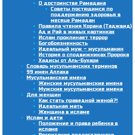
О достоинстве Рамадана
Советы постящимся по
поддержанию здоровья в
месяце Рамадан
Правила чтения Корана (Таджвид)
Ад и Рай в живых картинках
Ислам проклинает террор
Богобоязненность
Идеальный муж – мусульманин
История о сподвижниках Пророка
Хадисы от Аль-Бухари
Словарь мусульманских терминов
99 имен Аллаха
Мусульманские имена
Женские мусульманские имена
Мужские мусульманские имена
Для женщин
Как стать праведной женой?!
Идеальная мать
Женщина в исламе
Ислам и дети
Положение и права ребенка в
исламе
Воспитание подрастающего