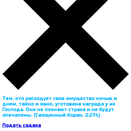
Тем, кто расходует свое имущество ночью и
днем, тайно и явно, уготована награда у их
Господа. Они не познают страха и не будут
опечалены. (Священный Коран, 2:274)
Подать садака