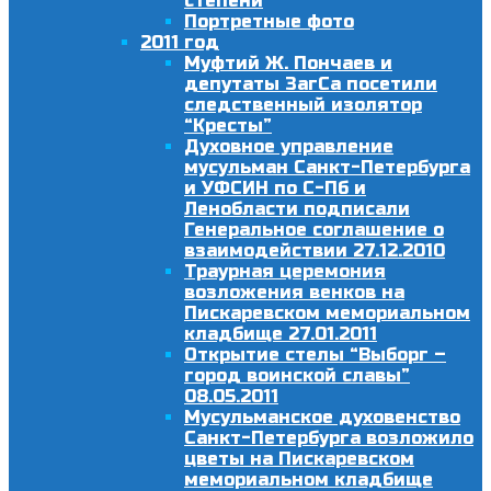
степени
Портретные фото
2011 год
Муфтий Ж. Пончаев и
депутаты ЗагСа посетили
следственный изолятор
“Кресты”
Духовное управление
мусульман Санкт-Петербурга
и УФСИН по С-Пб и
Ленобласти подписали
Генеральное соглашение о
взаимодействии 27.12.2010
Траурная церемония
возложения венков на
Пискаревском мемориальном
кладбище 27.01.2011
Открытие стелы “Выборг –
город воинской славы”
08.05.2011
Мусульманское духовенство
Санкт-Петербурга возложило
цветы на Пискаревском
мемориальном кладбище