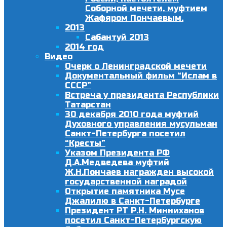
Соборной мечети, муфтием
Жафяром Пончаевым.
2013
Сабантуй 2013
2014 год
Видео
Очерк о Ленинградской мечети
Документальный фильм “Ислам в
СССР”
Встреча у президента Республики
Татарстан
30 декабря 2010 года муфтий
Духовного управления мусульман
Санкт-Петербурга посетил
“Кресты”
Указом Президента РФ
Д.А.Медведева муфтий
Ж.Н.Пончаев награжден высокой
государственной наградой
Открытие памятника Мусе
Джалилю в Санкт-Петербурге
Президент РТ Р.Н. Минниханов
посетил Санкт-Петербургскую