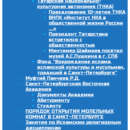
Татарская национально-
культурная автономия (ТНКА)
Празднование 10-летия ТНКА
ВНПК «Институт НКА в
общественной жизни России
….»
Президент Татарстана
встретился с
общественностью
Минтимер Шаймиев посетил
музей А.С.Пушкина в г. СПб
Фонд “Возрождение ислама,
исламской культуры и мусульман.
традиций в Санкт-Петербурге”
Муфтий Панчеев Р.Д.
Санкт-Петербургская Восточная
Академия
Документы Академии
Абитуриенту
Студенту
ПОРЯДОК ОТКРЫТИЯ МОЛЕЛЬНЫХ
КОМНАТ В САНКТ-ПЕТЕРБУРГЕ
Занятия по Исламским религиозным
дисциплинам