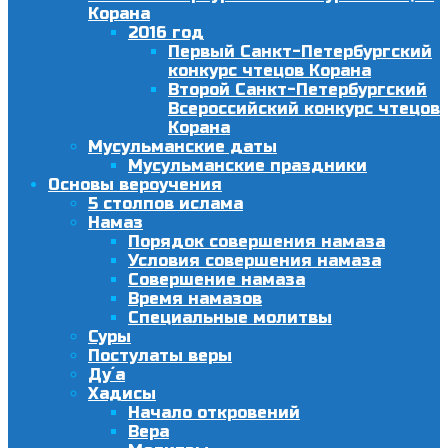
Корана
2016 год
Первый Санкт-Петербургский
конкурс чтецов Корана
Второй Санкт-Петербургский
Всероссийский конкурс чтецов
Корана
Мусульманские даты
Мусульманские праздники
Основы вероучения
5 столпов ислама
Намаз
Порядок совершения намаза
Условия совершения намаза
Совершение намаза
Время намазов
Специальные молитвы
Суры
Постулаты веры
Ду´а
Хадисы
Начало откровений
Вера