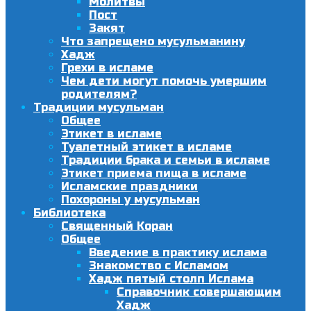
Молитвы
Пост
Закят
Что запрещено мусульманину
Хадж
Грехи в исламе
Чем дети могут помочь умершим
родителям?
Традиции мусульман
Общее
Этикет в исламе
Туалетный этикет в исламе
Традиции брака и семьи в исламе
Этикет приема пища в исламе
Исламские праздники
Похороны у мусульман
Библиотека
Священный Коран
Общее
Введение в практику ислама
Знакомство с Исламом
Хадж пятый столп Ислама
Справочник совершающим
Хадж