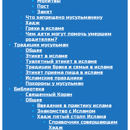
Молитвы
Пост
Закят
Что запрещено мусульманину
Хадж
Грехи в исламе
Чем дети могут помочь умершим
родителям?
Традиции мусульман
Общее
Этикет в исламе
Туалетный этикет в исламе
Традиции брака и семьи в исламе
Этикет приема пища в исламе
Исламские праздники
Похороны у мусульман
Библиотека
Священный Коран
Общее
Введение в практику ислама
Знакомство с Исламом
Хадж пятый столп Ислама
Справочник совершающим
Хадж