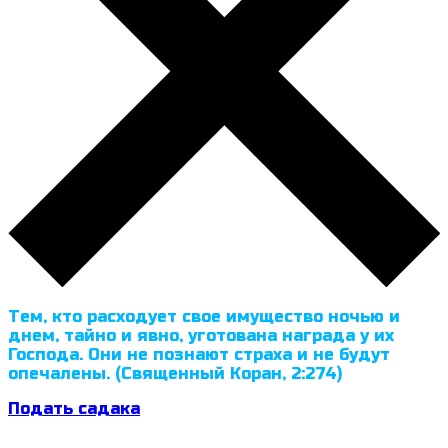
Тем, кто расходует свое имущество ночью и
днем, тайно и явно, уготована награда у их
Господа. Они не познают страха и не будут
опечалены. (Священный Коран, 2:274)
Подать садака