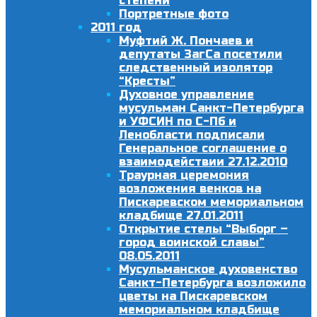
степени
Портретные фото
2011 год
Муфтий Ж. Пончаев и
депутаты ЗагСа посетили
следственный изолятор
“Кресты”
Духовное управление
мусульман Санкт-Петербурга
и УФСИН по С-Пб и
Ленобласти подписали
Генеральное соглашение о
взаимодействии 27.12.2010
Траурная церемония
возложения венков на
Пискаревском мемориальном
кладбище 27.01.2011
Открытие стелы “Выборг –
город воинской славы”
08.05.2011
Мусульманское духовенство
Санкт-Петербурга возложило
цветы на Пискаревском
мемориальном кладбище