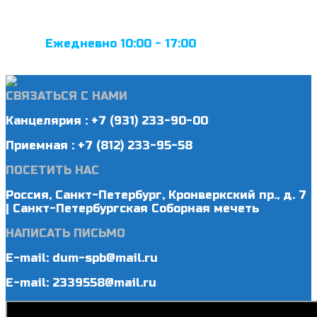
Ежедневно 10:00 - 17:00
СВЯЗАТЬСЯ С НАМИ
Канцелярия : +7 (931) 233-90-00
Приемная : +7 (812) 233-95-58
ПОСЕТИТЬ НАС
Россия, Санкт-Петербург, Кронверкский пр., д. 7
| Санкт-Петербургская Соборная мечеть
НАПИСАТЬ ПИСЬМО
E-mail: dum-spb@mail.ru
E-mail: 2339558@mail.ru