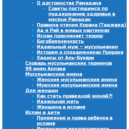
О достоинстве Рамадана
Советы постящимся по
поддержанию здоровья в
месяце Рамадан
Правила чтения Корана (Таджвид)
Ад и Рай в живых картинках
Ислам проклинает террор
Богобоязненность
Идеальный муж – мусульманин
История о сподвижниках Пророка
Хадисы от Аль-Бухари
Словарь мусульманских терминов
99 имен Аллаха
Мусульманские имена
Женские мусульманские имена
Мужские мусульманские имена
Для женщин
Как стать праведной женой?!
Идеальная мать
Женщина в исламе
Ислам и дети
Положение и права ребенка в
исламе
Воспитание подрастающего