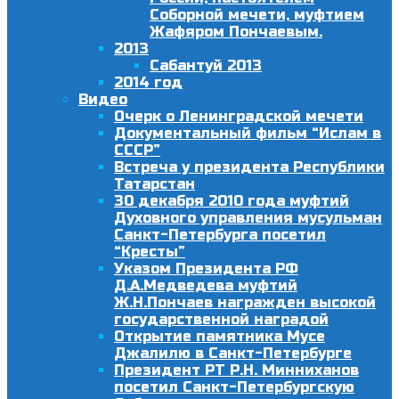
Соборной мечети, муфтием
Жафяром Пончаевым.
2013
Сабантуй 2013
2014 год
Видео
Очерк о Ленинградской мечети
Документальный фильм “Ислам в
СССР”
Встреча у президента Республики
Татарстан
30 декабря 2010 года муфтий
Духовного управления мусульман
Санкт-Петербурга посетил
“Кресты”
Указом Президента РФ
Д.А.Медведева муфтий
Ж.Н.Пончаев награжден высокой
государственной наградой
Открытие памятника Мусе
Джалилю в Санкт-Петербурге
Президент РТ Р.Н. Минниханов
посетил Санкт-Петербургскую