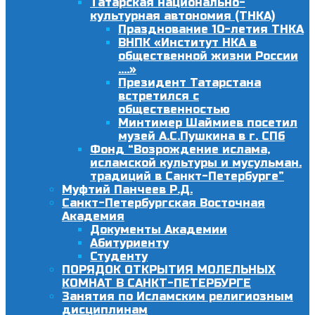
Татарская национально-
культурная автономия (ТНКА)
Празднование 10-летия ТНКА
ВНПК «Институт НКА в
общественной жизни России
….»
Президент Татарстана
встретился с
общественностью
Минтимер Шаймиев посетил
музей А.С.Пушкина в г. СПб
Фонд “Возрождение ислама,
исламской культуры и мусульман.
традиций в Санкт-Петербурге”
Муфтий Панчеев Р.Д.
Санкт-Петербургская Восточная
Академия
Документы Академии
Абитуриенту
Студенту
ПОРЯДОК ОТКРЫТИЯ МОЛЕЛЬНЫХ
КОМНАТ В САНКТ-ПЕТЕРБУРГЕ
Занятия по Исламским религиозным
дисциплинам