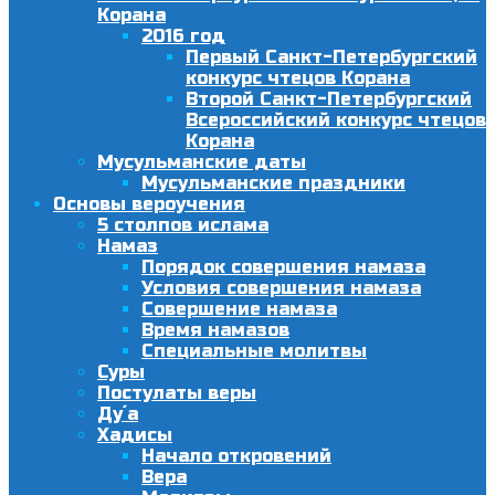
Корана
2016 год
Первый Санкт-Петербургский
конкурс чтецов Корана
Второй Санкт-Петербургский
Всероссийский конкурс чтецов
Корана
Мусульманские даты
Мусульманские праздники
Основы вероучения
5 столпов ислама
Намаз
Порядок совершения намаза
Условия совершения намаза
Совершение намаза
Время намазов
Специальные молитвы
Суры
Постулаты веры
Ду´а
Хадисы
Начало откровений
Вера