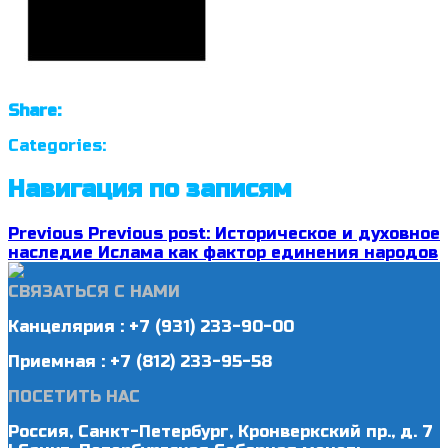
Share:
Categories:
Навигация по записям
Previous
Previous post:
Историческое и духовное
наследие Ислама как фактор единения народов
СВЯЗАТЬСЯ С НАМИ
Канцелярия : +7 (931) 233-90-00
Приемная : +7 (812) 233-95-58
ПОСЕТИТЬ НАС
Россия, Санкт-Петербург, Кронверкский пр., д. 7