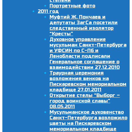
степени
Портретные фото
2011 год
Муфтий Ж. Пончаев и
депутаты ЗагСа посетили
следственный изолятор
“Кресты”
Духовное управление
мусульман Санкт-Петербурга
и УФСИН по С-Пб и
Ленобласти подписали
Генеральное соглашение о
взаимодействии 27.12.2010
Траурная церемония
возложения венков на
Пискаревском мемориальном
кладбище 27.01.2011
Открытие стелы “Выборг –
город воинской славы”
08.05.2011
Мусульманское духовенство
Санкт-Петербурга возложило
цветы на Пискаревском
мемориальном кладбище