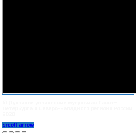
© Духовное управление мусульман Санкт-
Петербурга и Северо-Западного региона России
2020
srcoll arrow