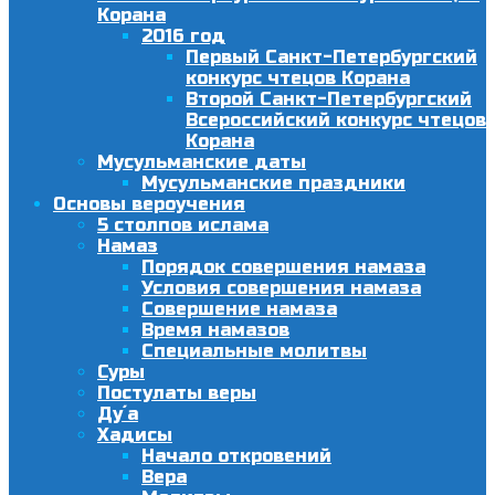
Корана
2016 год
Первый Санкт-Петербургский
конкурс чтецов Корана
Второй Санкт-Петербургский
Всероссийский конкурс чтецов
Корана
Мусульманские даты
Мусульманские праздники
Основы вероучения
5 столпов ислама
Намаз
Порядок совершения намаза
Условия совершения намаза
Совершение намаза
Время намазов
Специальные молитвы
Суры
Постулаты веры
Ду´а
Хадисы
Начало откровений
Вера