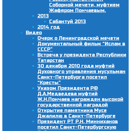
Соборной мечети, муфтием
Жафяром Пончаевым.
2013
Сабантуй 2013
2014 год
Видео
Очерк о Ленинградской мечети
Документальный фильм “Ислам в
СССР”
Встреча у президента Республики
Татарстан
30 декабря 2010 года муфтий
Духовного управления мусульман
Санкт-Петербурга посетил
“Кресты”
Указом Президента РФ
Д.А.Медведева муфтий
Ж.Н.Пончаев награжден высокой
государственной наградой
Открытие памятника Мусе
Джалилю в Санкт-Петербурге
Президент РТ Р.Н. Минниханов
посетил Санкт-Петербургскую