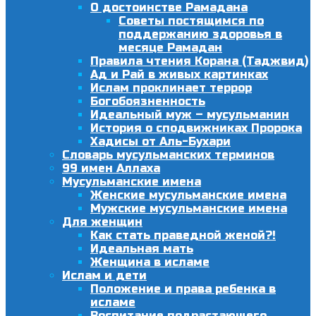
О достоинстве Рамадана
Советы постящимся по
поддержанию здоровья в
месяце Рамадан
Правила чтения Корана (Таджвид)
Ад и Рай в живых картинках
Ислам проклинает террор
Богобоязненность
Идеальный муж – мусульманин
История о сподвижниках Пророка
Хадисы от Аль-Бухари
Словарь мусульманских терминов
99 имен Аллаха
Мусульманские имена
Женские мусульманские имена
Мужские мусульманские имена
Для женщин
Как стать праведной женой?!
Идеальная мать
Женщина в исламе
Ислам и дети
Положение и права ребенка в
исламе
Воспитание подрастающего