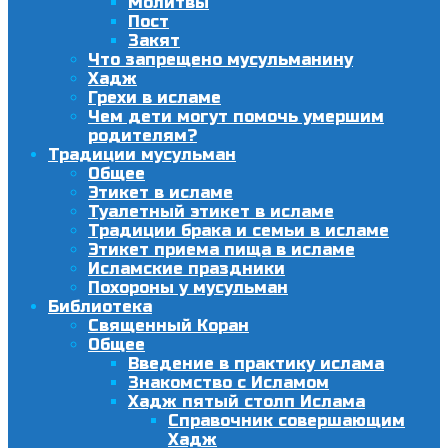
Молитвы
Пост
Закят
Что запрещено мусульманину
Хадж
Грехи в исламе
Чем дети могут помочь умершим
родителям?
Традиции мусульман
Общее
Этикет в исламе
Туалетный этикет в исламе
Традиции брака и семьи в исламе
Этикет приема пища в исламе
Исламские праздники
Похороны у мусульман
Библиотека
Священный Коран
Общее
Введение в практику ислама
Знакомство с Исламом
Хадж пятый столп Ислама
Справочник совершающим
Хадж