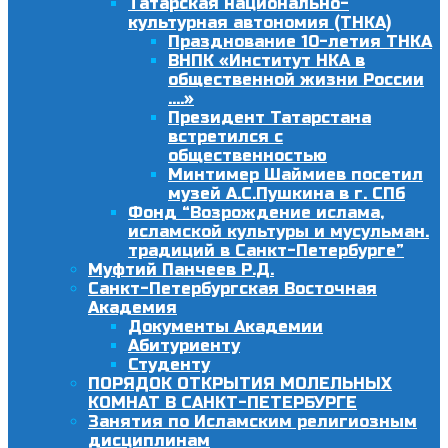
Татарская национально-
культурная автономия (ТНКА)
Празднование 10-летия ТНКА
ВНПК «Институт НКА в
общественной жизни России
….»
Президент Татарстана
встретился с
общественностью
Минтимер Шаймиев посетил
музей А.С.Пушкина в г. СПб
Фонд “Возрождение ислама,
исламской культуры и мусульман.
традиций в Санкт-Петербурге”
Муфтий Панчеев Р.Д.
Санкт-Петербургская Восточная
Академия
Документы Академии
Абитуриенту
Студенту
ПОРЯДОК ОТКРЫТИЯ МОЛЕЛЬНЫХ
КОМНАТ В САНКТ-ПЕТЕРБУРГЕ
Занятия по Исламским религиозным
дисциплинам