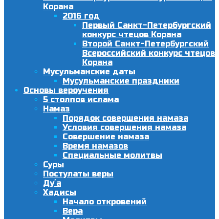
Корана
2016 год
Первый Санкт-Петербургский
конкурс чтецов Корана
Второй Санкт-Петербургский
Всероссийский конкурс чтецов
Корана
Мусульманские даты
Мусульманские праздники
Основы вероучения
5 столпов ислама
Намаз
Порядок совершения намаза
Условия совершения намаза
Совершение намаза
Время намазов
Специальные молитвы
Суры
Постулаты веры
Ду´а
Хадисы
Начало откровений
Вера