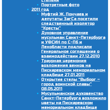
степени
Портретные фото
2011 год
Муфтий Ж. Пончаев и
депутаты ЗагСа посетили
следственный изолятор
“Кресты”
Духовное управление
мусульман Санкт-Петербурга
и УФСИН по С-Пб и
Ленобласти подписали
Генеральное соглашение о
взаимодействии 27.12.2010
Траурная церемония
возложения венков на
Пискаревском мемориальном
кладбище 27.01.2011
Открытие стелы “Выборг –
город воинской славы”
08.05.2011
Мусульманское духовенство
Санкт-Петербурга возложило
цветы на Пискаревском
мемориальном кладбище