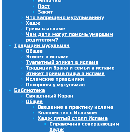
Молитвы
Пост
Закят
Что запрещено мусульманину
Хадж
Грехи в исламе
Чем дети могут помочь умершим
родителям?
Традиции мусульман
Общее
Этикет в исламе
Туалетный этикет в исламе
Традиции брака и семьи в исламе
Этикет приема пища в исламе
Исламские праздники
Похороны у мусульман
Библиотека
Священный Коран
Общее
Введение в практику ислама
Знакомство с Исламом
Хадж пятый столп Ислама
Справочник совершающим
Хадж