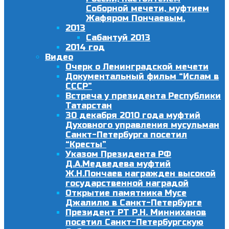
Соборной мечети, муфтием
Жафяром Пончаевым.
2013
Сабантуй 2013
2014 год
Видео
Очерк о Ленинградской мечети
Документальный фильм “Ислам в
СССР”
Встреча у президента Республики
Татарстан
30 декабря 2010 года муфтий
Духовного управления мусульман
Санкт-Петербурга посетил
“Кресты”
Указом Президента РФ
Д.А.Медведева муфтий
Ж.Н.Пончаев награжден высокой
государственной наградой
Открытие памятника Мусе
Джалилю в Санкт-Петербурге
Президент РТ Р.Н. Минниханов
посетил Санкт-Петербургскую