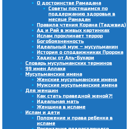
О достоинстве Рамадана
Советы постящимся по
поддержанию здоровья в
месяце Рамадан
Правила чтения Корана (Таджвид)
Ад и Рай в живых картинках
Ислам проклинает террор
Богобоязненность
Идеальный муж – мусульманин
История о сподвижниках Пророка
Хадисы от Аль-Бухари
Словарь мусульманских терминов
99 имен Аллаха
Мусульманские имена
Женские мусульманские имена
Мужские мусульманские имена
Для женщин
Как стать праведной женой?!
Идеальная мать
Женщина в исламе
Ислам и дети
Положение и права ребенка в
исламе
Воспитание подрастающего