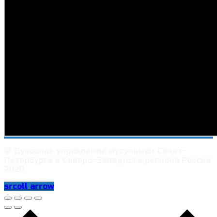
© Духовное управление мусульман Санкт-
Петербурга и Северо-Западного региона России
2020
srcoll arrow