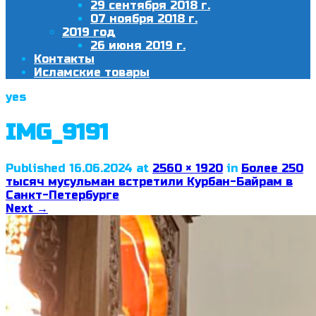
29 сентября 2018 г.
07 ноября 2018 г.
2019 год
26 июня 2019 г.
Контакты
Исламские товары
yes
IMG_9191
Published
16.06.2024
at
2560 × 1920
in
Более 250
тысяч мусульман встретили Курбан-Байрам в
Санкт-Петербурге
Next
→