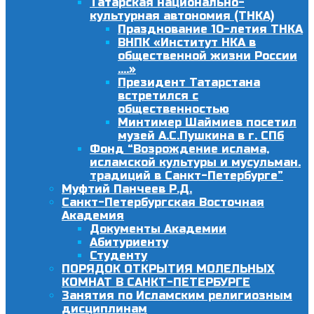
Татарская национально-
культурная автономия (ТНКА)
Празднование 10-летия ТНКА
ВНПК «Институт НКА в
общественной жизни России
….»
Президент Татарстана
встретился с
общественностью
Минтимер Шаймиев посетил
музей А.С.Пушкина в г. СПб
Фонд “Возрождение ислама,
исламской культуры и мусульман.
традиций в Санкт-Петербурге”
Муфтий Панчеев Р.Д.
Санкт-Петербургская Восточная
Академия
Документы Академии
Абитуриенту
Студенту
ПОРЯДОК ОТКРЫТИЯ МОЛЕЛЬНЫХ
КОМНАТ В САНКТ-ПЕТЕРБУРГЕ
Занятия по Исламским религиозным
дисциплинам