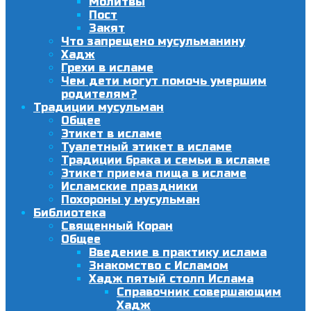
Молитвы
Пост
Закят
Что запрещено мусульманину
Хадж
Грехи в исламе
Чем дети могут помочь умершим
родителям?
Традиции мусульман
Общее
Этикет в исламе
Туалетный этикет в исламе
Традиции брака и семьи в исламе
Этикет приема пища в исламе
Исламские праздники
Похороны у мусульман
Библиотека
Священный Коран
Общее
Введение в практику ислама
Знакомство с Исламом
Хадж пятый столп Ислама
Справочник совершающим
Хадж