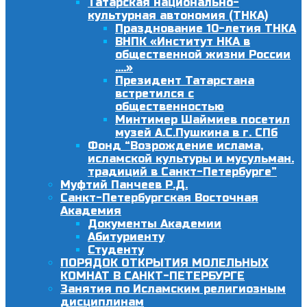
Татарская национально-
культурная автономия (ТНКА)
Празднование 10-летия ТНКА
ВНПК «Институт НКА в
общественной жизни России
….»
Президент Татарстана
встретился с
общественностью
Минтимер Шаймиев посетил
музей А.С.Пушкина в г. СПб
Фонд “Возрождение ислама,
исламской культуры и мусульман.
традиций в Санкт-Петербурге”
Муфтий Панчеев Р.Д.
Санкт-Петербургская Восточная
Академия
Документы Академии
Абитуриенту
Студенту
ПОРЯДОК ОТКРЫТИЯ МОЛЕЛЬНЫХ
КОМНАТ В САНКТ-ПЕТЕРБУРГЕ
Занятия по Исламским религиозным
дисциплинам