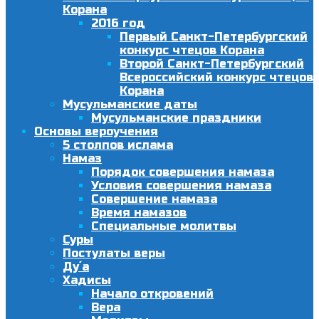
Корана
2016 год
Первый Санкт-Петербургский
конкурс чтецов Корана
Второй Санкт-Петербургский
Всероссийский конкурс чтецов
Корана
Мусульманские даты
Мусульманские праздники
Основы вероучения
5 столпов ислама
Намаз
Порядок совершения намаза
Условия совершения намаза
Совершение намаза
Время намазов
Специальные молитвы
Суры
Постулаты веры
Ду´а
Хадисы
Начало откровений
Вера