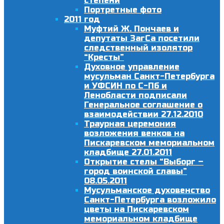
степени
Портретные фото
2011 год
Муфтий Ж. Пончаев и
депутаты ЗагСа посетили
следственный изолятор
“Кресты”
Духовное управление
мусульман Санкт-Петербурга
и УФСИН по С-Пб и
Ленобласти подписали
Генеральное соглашение о
взаимодействии 27.12.2010
Траурная церемония
возложения венков на
Пискаревском мемориальном
кладбище 27.01.2011
Открытие стелы “Выборг –
город воинской славы”
08.05.2011
Мусульманское духовенство
Санкт-Петербурга возложило
цветы на Пискаревском
мемориальном кладбище