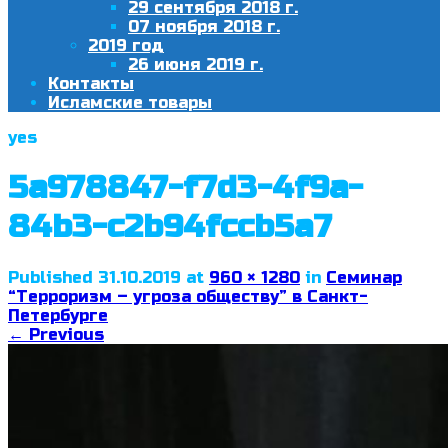
29 сентября 2018 г.
07 ноября 2018 г.
2019 год
26 июня 2019 г.
Контакты
Исламские товары
yes
5a978847-f7d3-4f9a-
84b3-c2b94fccb5a7
Published
31.10.2019
at
960 × 1280
in
Семинар
“Терроризм – угроза обществу” в Санкт-
Петербурге
←
Previous