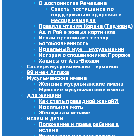
О достоинстве Рамадана
Советы постящимся по
поддержанию здоровья в
месяце Рамадан
Правила чтения Корана (Таджвид)
Ад и Рай в живых картинках
Ислам проклинает террор
Богобоязненность
Идеальный муж – мусульманин
История о сподвижниках Пророка
Хадисы от Аль-Бухари
Словарь мусульманских терминов
99 имен Аллаха
Мусульманские имена
Женские мусульманские имена
Мужские мусульманские имена
Для женщин
Как стать праведной женой?!
Идеальная мать
Женщина в исламе
Ислам и дети
Положение и права ребенка в
исламе
Воспитание подрастающего