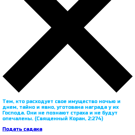
Тем, кто расходует свое имущество ночью и
днем, тайно и явно, уготована награда у их
Господа. Они не познают страха и не будут
опечалены. (Священный Коран, 2:274)
Подать садака