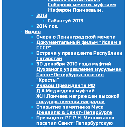
Соборной мечети, муфтием
Жафяром Пончаевым.
2013
Сабантуй 2013
2014 год
Видео
Очерк о Ленинградской мечети
Документальный фильм “Ислам в
СССР”
Встреча у президента Республики
Татарстан
30 декабря 2010 года муфтий
Духовного управления мусульман
Санкт-Петербурга посетил
“Кресты”
Указом Президента РФ
Д.А.Медведева муфтий
Ж.Н.Пончаев награжден высокой
государственной наградой
Открытие памятника Мусе
Джалилю в Санкт-Петербурге
Президент РТ Р.Н. Минниханов
посетил Санкт-Петербургскую