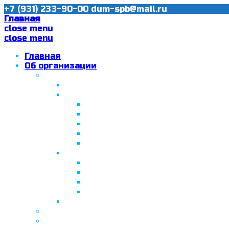
+7 (931) 233-90-00
dum-spb@mail.ru
Главная
close menu
close menu
Главная
Об организации
Ислам в Санкт-Петербурге
Муфтий Пончаев Ж.Н.
Санкт-Петербург – северная столи
Санкт-Петербургская Соборная
Вторая Санкт-Петербургская м
Программа «Толерантность» в С
Программа «Толерантность» в С
Сабантуй в Санкт-Петербурге
Татарская национально-культурная
Празднование 10-летия ТНКА
ВНПК «Институт НКА в обществ
Президент Татарстана встрети
Минтимер Шаймиев посетил муз
Фонд “Возрождение ислама, исламс
Муфтий Панчеев Р.Д.
Санкт-Петербургская Восточная Акаде