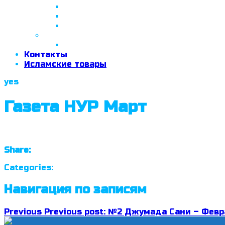
26 апреля 2018 г.
29 сентября 2018 г.
07 ноября 2018 г.
2019 год
26 июня 2019 г.
Контакты
Исламские товары
yes
Газета НУР Март
Share:
Categories:
Навигация по записям
Previous
Previous post:
№2 Джумада Сани – Февр